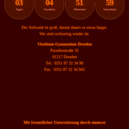
03
04
51
59
Tag(e)
Stunde(n)
Minute(n)
Sekunde(n)
Der Aufwand ist groß, darum dauert es etwas länger.
Wir sind rechtzeitig wieder da.
Vitzthum-Gymnasium Dresden
Paradiesstraße 35
01217 Dresden
Tel.: 0351 87 32 34 90
Fax.: 0351 87 32 34 943
Mit freundlicher Unterstützung durch emmcee