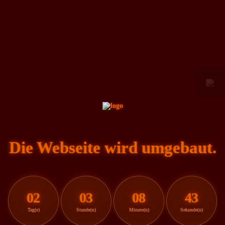
Die Webseite wird umgebaut.
02
03
08
43
Tag(e)
Stunde(n)
Minute(n)
Sekunde(n)