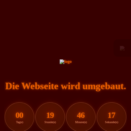
Die Webseite wird umgebaut.
00
19
46
17
Tag(e)
Stunde(n)
Minute(n)
Sekunde(n)