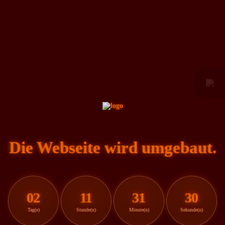
Die Webseite wird umgebaut.
02
11
31
30
Tag(e)
Stunde(n)
Minute(n)
Sekunde(n)