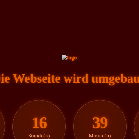
ie Webseite wird umgebau
16
39
Stunde(n)
Minute(n)