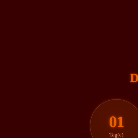
D
01
Tag(e)