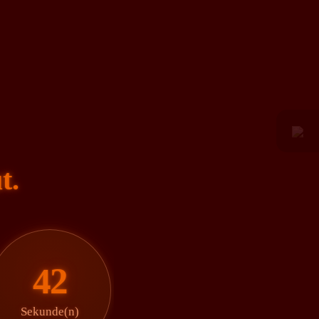
t.
42
Sekunde(n)