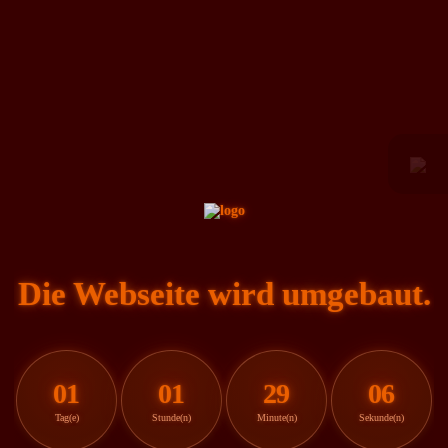
Die Webseite wird umgebaut.
01
01
29
06
Tag(e)
Stunde(n)
Minute(n)
Sekunde(n)